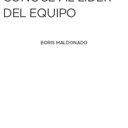
DEL EQUIPO
BORIS MALDONADO
Ingeniero electrónico con certificaciones como CCRE
(Experto en centros de cómputo), CCRI (Instructor
certificado en centros de cómputo) y CCRA (Auditor
certificado de centros de cómputo) de ICREA, CCNA
de Cisco, interventor y conferencista con más de 10
años de experiencia.